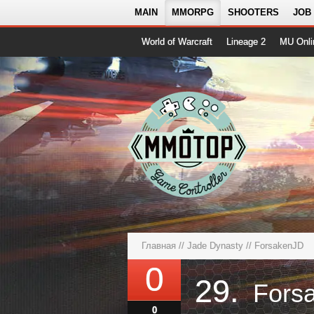
MAIN
MMORPG
SHOOTERS
JOB
World of Warcraft
Lineage 2
MU Onli
Главная
//
Jade Dynasty
// ForsakenJD
0
29.
Fors
0