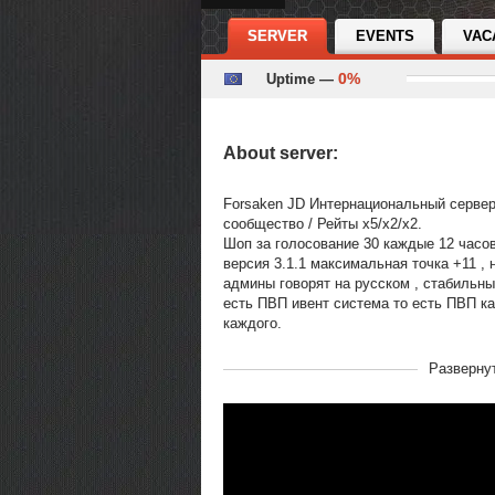
SERVER
EVENTS
VAC
0%
Uptime —
About server:
Forsaken JD Интернациональный сервер
сообщество / Рейты x5/x2/x2.
Шоп за голосование 30 каждые 12 часов
версия 3.1.1 максимальная точка +11 , 
админы говорят на русском , стабильны
есть ПВП ивент система то есть ПВП к
каждого.
В рейтинге с
14-10-2020, 01:06
Разверну
Переходов
5175
Теги
#Perfect World
#m