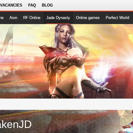
 VACANCIES
FAQ
BLOG
ne
Aion
RF Online
Jade Dynasty
Online games
Perfect World
akenJD