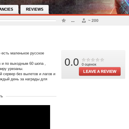
ANCIES
REVIEWS
...
~ 200
 есть маленькое русское
0.0
 и по выходным 60 шопа ,
0 оценок
ниру урезаны.
LEAVE A REVIEW
й сервер без вылетов и лагов и
аждый день за награды для
ть
morpg
#JadeDynasty