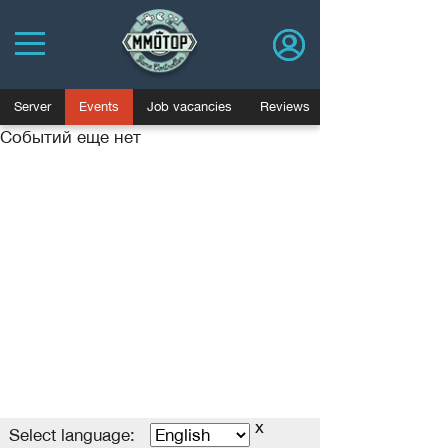
Server
Events
Job vacancies
Reviews
Событий еще нет
Политика конфиденциальности
Пользовательское соглашение
Advertising
Договор оферты
База знаний
Job vacancies
Blog
x
MMOTOP.ru © 2006-2025
Select language
Select language: