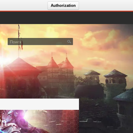
Authorization
Голосование за сервер Jade Dynasty Online