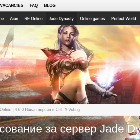
 VACANCIES
FAQ
BLOG
ne
Aion
RF Online
Jade Dynasty
Online games
Perfect World
Online | 4.6.0 Новая версия в СНГ
// Voting