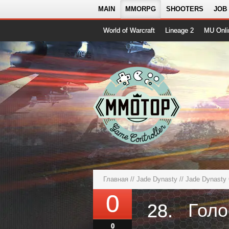
MAIN
MMORPG
SHOOTERS
JOB
World of Warcraft
Lineage 2
MU Onli
Главная
//
Jade Dynasty
//
Jade Dynasty 
0
28.
0