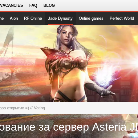
 VACANCIES
FAQ
BLOG
ne
Aion
RF Online
Jade Dynasty
Online games
Perfect World
коро открытие =)
// Voting
ование за сервер Asteria J