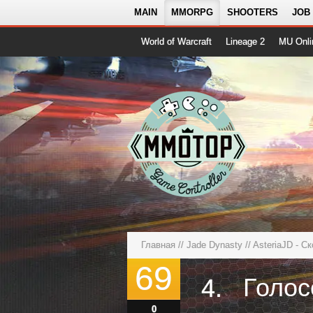
MAIN
MMORPG
SHOOTERS
JOB
World of Warcraft
Lineage 2
MU Onli
Главная
//
Jade Dynasty
//
AsteriaJD - С
69
Голос
4.
0